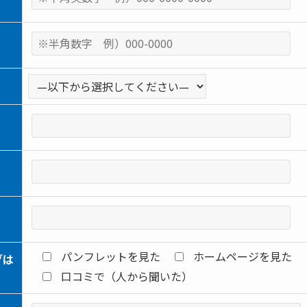
パンフレットを見た
ホームページを見た
グは
口コミで（人から聞いた）